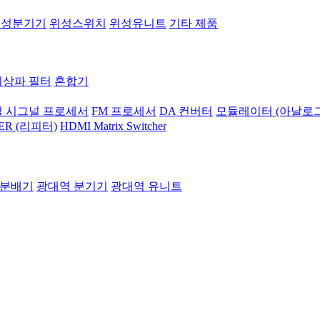
위성분기기
위성스위치
위성유니트
기타 제품
지상파 필터
혼합기
 시그널 프로세서
FM 프로세서
DA 컨버터
모듈레이터 (아날로그
ER (리피터)
HDMI Matrix Switcher
 분배기
광대역 분기기
광대역 유니트