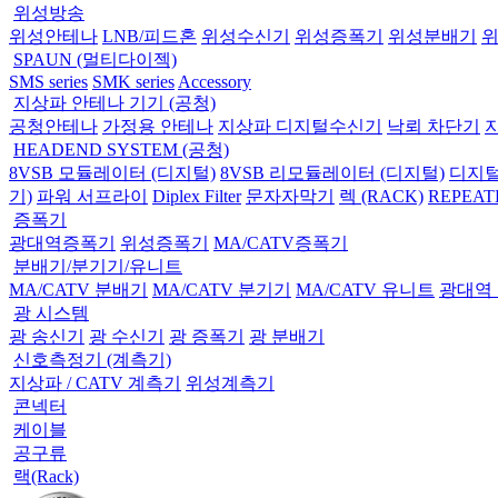
위성방송
위성안테나
LNB/피드혼
위성수신기
위성증폭기
위성분배기
SPAUN (멀티다이젝)
SMS series
SMK series
Accessory
지상파 안테나 기기 (공청)
공청안테나
가정용 안테나
지상파 디지털수신기
낙뢰 차단기
HEADEND SYSTEM (공청)
8VSB 모듈레이터 (디지털)
8VSB 리모듈레이터 (디지털)
디지털
기)
파워 서프라이
Diplex Filter
문자자막기
렉 (RACK)
REPEAT
증폭기
광대역증폭기
위성증폭기
MA/CATV증폭기
분배기/분기기/유니트
MA/CATV 분배기
MA/CATV 분기기
MA/CATV 유니트
광대역
광 시스템
광 송신기
광 수신기
광 증폭기
광 분배기
신호측정기 (계측기)
지상파 / CATV 계측기
위성계측기
콘넥터
케이블
공구류
랙(Rack)