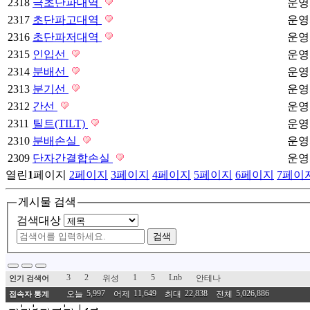
2318
극초단파대역
운영
2317
초단파고대역
운영
2316
초단파저대역
운영
2315
인입선
운영
2314
분배선
운영
2313
분기선
운영
2312
간선
운영
2311
틸트(TILT)
운영
2310
분배손실
운영
2309
단자간결합손실
운영
열린
1
페이지
2
페이지
3
페이지
4
페이지
5
페이지
6
페이지
7
페이
게시물 검색
검색대상
검색
3
2
1
5
Lnb
위성
안테나
인기 검색어
5,997
11,649
22,838
5,026,886
오늘
어제
최대
전체
접속자 통계