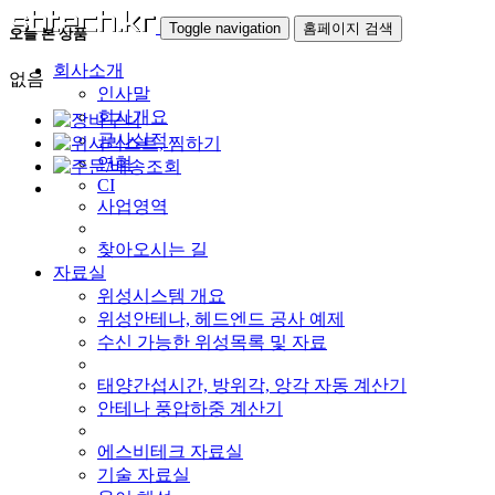
Toggle navigation
홈페이지 검색
오늘 본 상품
회사소개
없음
인사말
회사개요
공사실적
연혁
CI
사업영역
찾아오시는 길
자료실
위성시스템 개요
위성안테나, 헤드엔드 공사 예제
수신 가능한 위성목록 및 자료
태양간섭시간, 방위각, 앙각 자동 계산기
안테나 풍압하중 계산기
에스비테크 자료실
기술 자료실