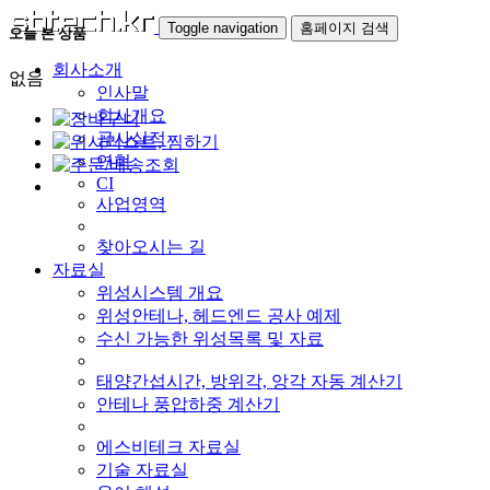
Toggle navigation
홈페이지 검색
오늘 본 상품
회사소개
없음
인사말
회사개요
공사실적
연혁
CI
사업영역
찾아오시는 길
자료실
위성시스템 개요
위성안테나, 헤드엔드 공사 예제
수신 가능한 위성목록 및 자료
태양간섭시간, 방위각, 앙각 자동 계산기
안테나 풍압하중 계산기
에스비테크 자료실
기술 자료실