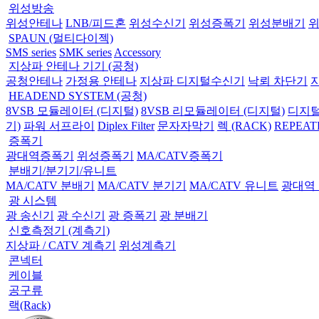
위성방송
위성안테나
LNB/피드혼
위성수신기
위성증폭기
위성분배기
SPAUN (멀티다이젝)
SMS series
SMK series
Accessory
지상파 안테나 기기 (공청)
공청안테나
가정용 안테나
지상파 디지털수신기
낙뢰 차단기
HEADEND SYSTEM (공청)
8VSB 모듈레이터 (디지털)
8VSB 리모듈레이터 (디지털)
디지털
기)
파워 서프라이
Diplex Filter
문자자막기
렉 (RACK)
REPEAT
증폭기
광대역증폭기
위성증폭기
MA/CATV증폭기
분배기/분기기/유니트
MA/CATV 분배기
MA/CATV 분기기
MA/CATV 유니트
광대역
광 시스템
광 송신기
광 수신기
광 증폭기
광 분배기
신호측정기 (계측기)
지상파 / CATV 계측기
위성계측기
콘넥터
케이블
공구류
랙(Rack)