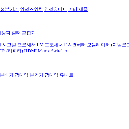
위성분기기
위성스위치
위성유니트
기타 제품
지상파 필터
혼합기
 시그널 프로세서
FM 프로세서
DA 컨버터
모듈레이터 (아날로그
ER (리피터)
HDMI Matrix Switcher
 분배기
광대역 분기기
광대역 유니트