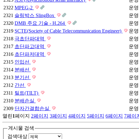
2322
MPEG-2
운영
2321
슬링박스 SlingBox
운영
2320
DMB 주요 기술 - H.264
운영
2319
SCTE(Society of Cable Telecommunication Engineer)
운영
2318
극초단파대역
운영
2317
초단파고대역
운영
2316
초단파저대역
운영
2315
인입선
운영
2314
분배선
운영
2313
분기선
운영
2312
간선
운영
2311
틸트(TILT)
운영
2310
분배손실
운영
2309
단자간결합손실
운영
열린
1
페이지
2
페이지
3
페이지
4
페이지
5
페이지
6
페이지
7
페이
게시물 검색
검색대상