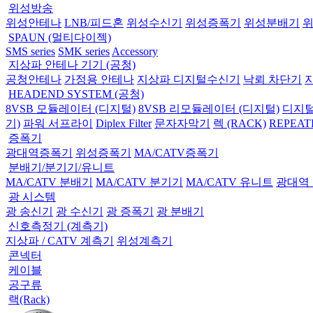
위성방송
위성안테나
LNB/피드혼
위성수신기
위성증폭기
위성분배기
SPAUN (멀티다이젝)
SMS series
SMK series
Accessory
지상파 안테나 기기 (공청)
공청안테나
가정용 안테나
지상파 디지털수신기
낙뢰 차단기
HEADEND SYSTEM (공청)
8VSB 모듈레이터 (디지털)
8VSB 리모듈레이터 (디지털)
디지털
기)
파워 서프라이
Diplex Filter
문자자막기
렉 (RACK)
REPEAT
증폭기
광대역증폭기
위성증폭기
MA/CATV증폭기
분배기/분기기/유니트
MA/CATV 분배기
MA/CATV 분기기
MA/CATV 유니트
광대역
광 시스템
광 송신기
광 수신기
광 증폭기
광 분배기
신호측정기 (계측기)
지상파 / CATV 계측기
위성계측기
콘넥터
케이블
공구류
랙(Rack)