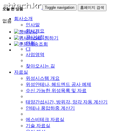
Toggle navigation
홈페이지 검색
오늘 본 상품
회사소개
없음
인사말
회사개요
공사실적
연혁
CI
사업영역
찾아오시는 길
자료실
위성시스템 개요
위성안테나, 헤드엔드 공사 예제
수신 가능한 위성목록 및 자료
태양간섭시간, 방위각, 앙각 자동 계산기
안테나 풍압하중 계산기
에스비테크 자료실
기술 자료실