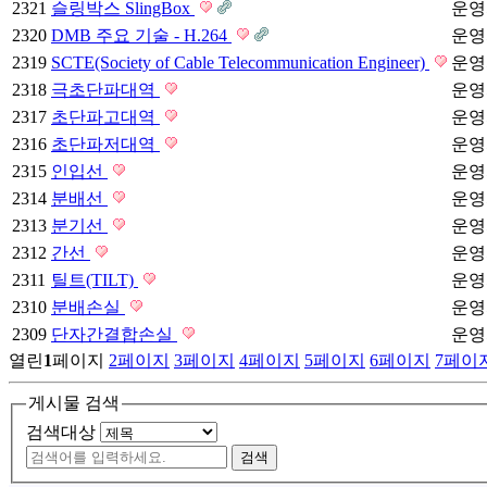
2321
슬링박스 SlingBox
운영
2320
DMB 주요 기술 - H.264
운영
2319
SCTE(Society of Cable Telecommunication Engineer)
운영
2318
극초단파대역
운영
2317
초단파고대역
운영
2316
초단파저대역
운영
2315
인입선
운영
2314
분배선
운영
2313
분기선
운영
2312
간선
운영
2311
틸트(TILT)
운영
2310
분배손실
운영
2309
단자간결합손실
운영
열린
1
페이지
2
페이지
3
페이지
4
페이지
5
페이지
6
페이지
7
페이
게시물 검색
검색대상
검색