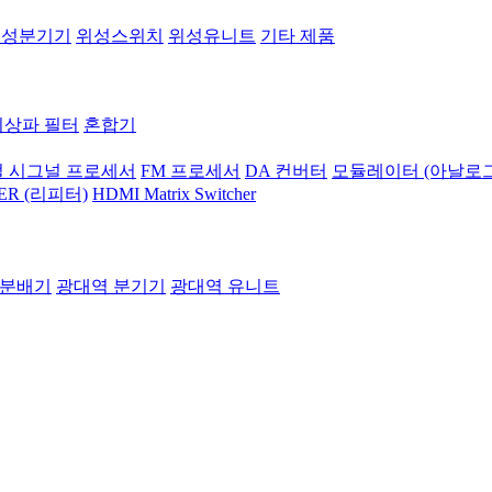
위성분기기
위성스위치
위성유니트
기타 제품
지상파 필터
혼합기
 시그널 프로세서
FM 프로세서
DA 컨버터
모듈레이터 (아날로그
ER (리피터)
HDMI Matrix Switcher
 분배기
광대역 분기기
광대역 유니트