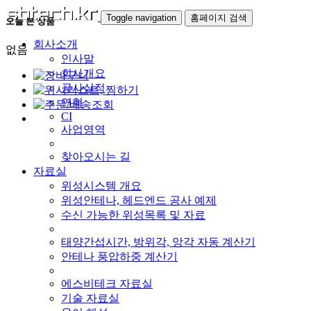
Toggle navigation
홈페이지 검색
오늘 본 상품
회사소개
없음
인사말
회사개요
공사실적
연혁
CI
사업영역
찾아오시는 길
자료실
위성시스템 개요
위성안테나, 헤드엔드 공사 예제
수신 가능한 위성목록 및 자료
태양간섭시간, 방위각, 앙각 자동 계산기
안테나 풍압하중 계산기
에스비테크 자료실
기술 자료실