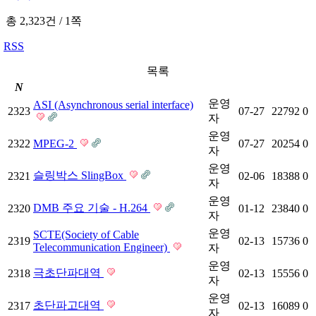
총 2,323건
/
1쪽
RSS
목록
N
운영
ASI (Asynchronous serial interface)
2323
07-27
22792
0
자
운영
2322
MPEG-2
07-27
20254
0
자
운영
슬링박스 SlingBox
2321
02-06
18388
0
자
운영
DMB 주요 기술 - H.264
2320
01-12
23840
0
자
운영
SCTE(Society of Cable
2319
02-13
15736
0
Telecommunication Engineer)
자
운영
극초단파대역
2318
02-13
15556
0
자
운영
초단파고대역
2317
02-13
16089
0
자