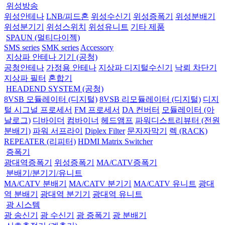
위성방송
위성안테나
LNB/피드혼
위성수신기
위성증폭기
위성분배기
위성분기기
위성스위치
위성유니트
기타 제품
SPAUN (멀티다이젝)
SMS series
SMK series
Accessory
지상파 안테나 기기 (공청)
공청안테나
가정용 안테나
지상파 디지털수신기
낙뢰 차단기
지상파 필터
혼합기
HEADEND SYSTEM (공청)
8VSB 모듈레이터 (디지털)
8VSB 리모듈레이터 (디지털)
디지
털 시그널 프로세서
FM 프로세서
DA 컨버터
모듈레이터 (아
날로그)
디바이더
컴바이너
헤드앰프
파워디스트리뷰터 (전원
분배기)
파워 서프라이
Diplex Filter
문자자막기
렉 (RACK)
REPEATER (리피터)
HDMI Matrix Switcher
증폭기
광대역증폭기
위성증폭기
MA/CATV증폭기
분배기/분기기/유니트
MA/CATV 분배기
MA/CATV 분기기
MA/CATV 유니트
광대
역 분배기
광대역 분기기
광대역 유니트
광 시스템
광 송신기
광 수신기
광 증폭기
광 분배기