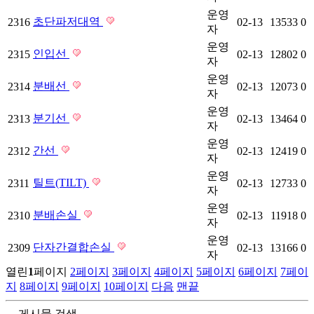
운영
초단파저대역
2316
02-13
13533
0
자
운영
인입선
2315
02-13
12802
0
자
운영
분배선
2314
02-13
12073
0
자
운영
분기선
2313
02-13
13464
0
자
운영
간선
2312
02-13
12419
0
자
운영
틸트(TILT)
2311
02-13
12733
0
자
운영
분배손실
2310
02-13
11918
0
자
운영
단자간결합손실
2309
02-13
13166
0
자
열린
1
페이지
2
페이지
3
페이지
4
페이지
5
페이지
6
페이지
7
페이
지
8
페이지
9
페이지
10
페이지
다음
맨끝
게시물 검색