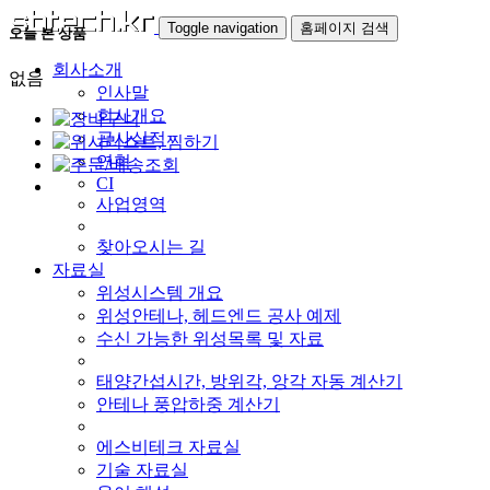
Toggle navigation
홈페이지 검색
오늘 본 상품
회사소개
없음
인사말
회사개요
공사실적
연혁
CI
사업영역
찾아오시는 길
자료실
위성시스템 개요
위성안테나, 헤드엔드 공사 예제
수신 가능한 위성목록 및 자료
태양간섭시간, 방위각, 앙각 자동 계산기
안테나 풍압하중 계산기
에스비테크 자료실
기술 자료실