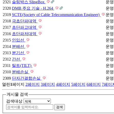
2321
슬링박스 SlingBox
운영
2320
DMB 주요 기술 - H.264
운영
2319
SCTE(Society of Cable Telecommunication Engineer)
운영
2318
극초단파대역
운영
2317
초단파고대역
운영
2316
초단파저대역
운영
2315
인입선
운영
2314
분배선
운영
2313
분기선
운영
2312
간선
운영
2311
틸트(TILT)
운영
2310
분배손실
운영
2309
단자간결합손실
운영
열린
1
페이지
2
페이지
3
페이지
4
페이지
5
페이지
6
페이지
7
페이
게시물 검색
검색대상
검색