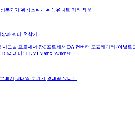
위성분기기
위성스위치
위성유니트
기타 제품
지상파 필터
혼합기
 시그널 프로세서
FM 프로세서
DA 컨버터
모듈레이터 (아날로그
ER (리피터)
HDMI Matrix Switcher
 분배기
광대역 분기기
광대역 유니트