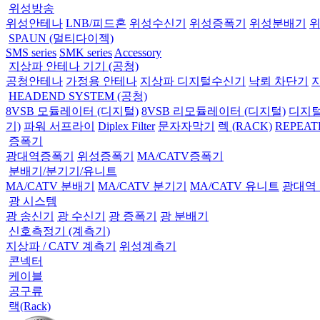
위성방송
위성안테나
LNB/피드혼
위성수신기
위성증폭기
위성분배기
SPAUN (멀티다이젝)
SMS series
SMK series
Accessory
지상파 안테나 기기 (공청)
공청안테나
가정용 안테나
지상파 디지털수신기
낙뢰 차단기
HEADEND SYSTEM (공청)
8VSB 모듈레이터 (디지털)
8VSB 리모듈레이터 (디지털)
디지털
기)
파워 서프라이
Diplex Filter
문자자막기
렉 (RACK)
REPEAT
증폭기
광대역증폭기
위성증폭기
MA/CATV증폭기
분배기/분기기/유니트
MA/CATV 분배기
MA/CATV 분기기
MA/CATV 유니트
광대역
광 시스템
광 송신기
광 수신기
광 증폭기
광 분배기
신호측정기 (계측기)
지상파 / CATV 계측기
위성계측기
콘넥터
케이블
공구류
랙(Rack)