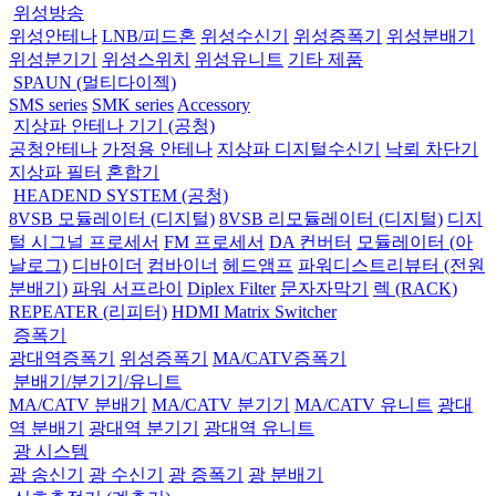
위성방송
위성안테나
LNB/피드혼
위성수신기
위성증폭기
위성분배기
위성분기기
위성스위치
위성유니트
기타 제품
SPAUN (멀티다이젝)
SMS series
SMK series
Accessory
지상파 안테나 기기 (공청)
공청안테나
가정용 안테나
지상파 디지털수신기
낙뢰 차단기
지상파 필터
혼합기
HEADEND SYSTEM (공청)
8VSB 모듈레이터 (디지털)
8VSB 리모듈레이터 (디지털)
디지
털 시그널 프로세서
FM 프로세서
DA 컨버터
모듈레이터 (아
날로그)
디바이더
컴바이너
헤드앰프
파워디스트리뷰터 (전원
분배기)
파워 서프라이
Diplex Filter
문자자막기
렉 (RACK)
REPEATER (리피터)
HDMI Matrix Switcher
증폭기
광대역증폭기
위성증폭기
MA/CATV증폭기
분배기/분기기/유니트
MA/CATV 분배기
MA/CATV 분기기
MA/CATV 유니트
광대
역 분배기
광대역 분기기
광대역 유니트
광 시스템
광 송신기
광 수신기
광 증폭기
광 분배기