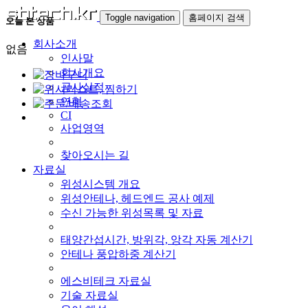
Toggle navigation
홈페이지 검색
오늘 본 상품
회사소개
없음
인사말
회사개요
공사실적
연혁
CI
사업영역
찾아오시는 길
자료실
위성시스템 개요
위성안테나, 헤드엔드 공사 예제
수신 가능한 위성목록 및 자료
태양간섭시간, 방위각, 앙각 자동 계산기
안테나 풍압하중 계산기
에스비테크 자료실
기술 자료실