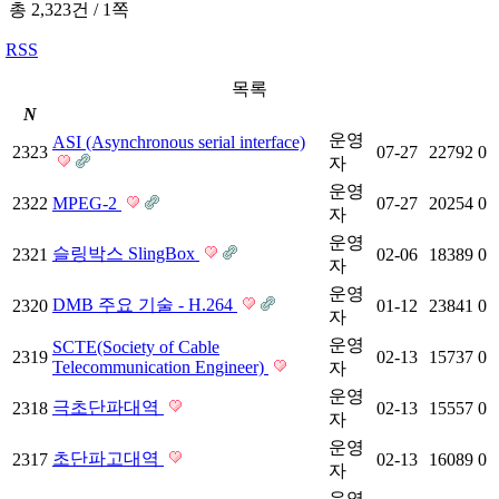
총 2,323건
/
1쪽
RSS
목록
N
운영
ASI (Asynchronous serial interface)
2323
07-27
22792
0
자
운영
2322
MPEG-2
07-27
20254
0
자
운영
슬링박스 SlingBox
2321
02-06
18389
0
자
운영
DMB 주요 기술 - H.264
2320
01-12
23841
0
자
운영
SCTE(Society of Cable
2319
02-13
15737
0
Telecommunication Engineer)
자
운영
극초단파대역
2318
02-13
15557
0
자
운영
초단파고대역
2317
02-13
16089
0
자
운영