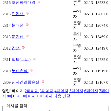
초단파저대역
2316
02-13
13533
0
자
운영
인입선
2315
02-13
12802
0
자
운영
분배선
2314
02-13
12074
0
자
운영
분기선
2313
02-13
13469
0
자
운영
간선
2312
02-13
12419
0
자
운영
틸트(TILT)
2311
02-13
12735
0
자
운영
분배손실
2310
02-13
11919
0
자
운영
단자간결합손실
2309
02-13
13167
0
자
열린
1
페이지
2
페이지
3
페이지
4
페이지
5
페이지
6
페이지
7
페이
지
8
페이지
9
페이지
10
페이지
다음
맨끝
게시물 검색