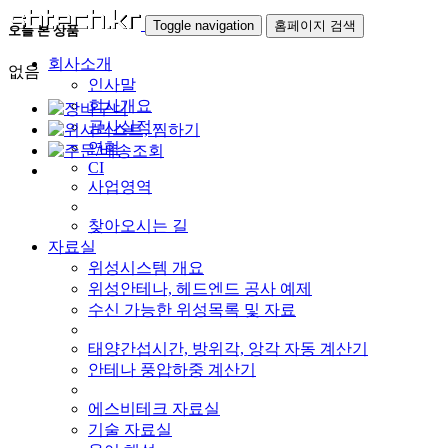
Toggle navigation
홈페이지 검색
오늘 본 상품
회사소개
없음
인사말
회사개요
공사실적
연혁
CI
사업영역
찾아오시는 길
자료실
위성시스템 개요
위성안테나, 헤드엔드 공사 예제
수신 가능한 위성목록 및 자료
태양간섭시간, 방위각, 앙각 자동 계산기
안테나 풍압하중 계산기
에스비테크 자료실
기술 자료실