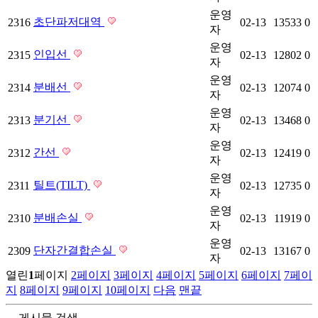
운영
초단파저대역
2316
02-13
13533
0
자
운영
인입선
2315
02-13
12802
0
자
운영
분배선
2314
02-13
12074
0
자
운영
분기선
2313
02-13
13468
0
자
운영
간선
2312
02-13
12419
0
자
운영
틸트(TILT)
2311
02-13
12735
0
자
운영
분배손실
2310
02-13
11919
0
자
운영
단자간결합손실
2309
02-13
13167
0
자
열린
1
페이지
2
페이지
3
페이지
4
페이지
5
페이지
6
페이지
7
페이
지
8
페이지
9
페이지
10
페이지
다음
맨끝
게시물 검색