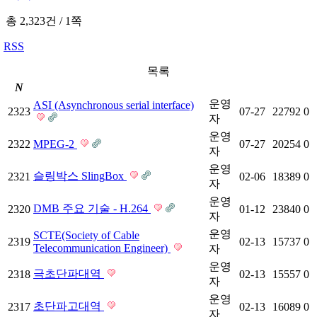
총 2,323건
/
1쪽
RSS
목록
N
운영
ASI (Asynchronous serial interface)
2323
07-27
22792
0
자
운영
2322
MPEG-2
07-27
20254
0
자
운영
슬링박스 SlingBox
2321
02-06
18389
0
자
운영
DMB 주요 기술 - H.264
2320
01-12
23840
0
자
운영
SCTE(Society of Cable
2319
02-13
15737
0
Telecommunication Engineer)
자
운영
극초단파대역
2318
02-13
15557
0
자
운영
초단파고대역
2317
02-13
16089
0
자