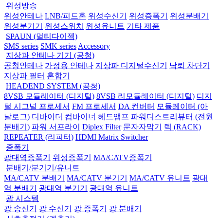
위성방송
위성안테나
LNB/피드혼
위성수신기
위성증폭기
위성분배기
위성분기기
위성스위치
위성유니트
기타 제품
SPAUN (멀티다이젝)
SMS series
SMK series
Accessory
지상파 안테나 기기 (공청)
공청안테나
가정용 안테나
지상파 디지털수신기
낙뢰 차단기
지상파 필터
혼합기
HEADEND SYSTEM (공청)
8VSB 모듈레이터 (디지털)
8VSB 리모듈레이터 (디지털)
디지
털 시그널 프로세서
FM 프로세서
DA 컨버터
모듈레이터 (아
날로그)
디바이더
컴바이너
헤드앰프
파워디스트리뷰터 (전원
분배기)
파워 서프라이
Diplex Filter
문자자막기
렉 (RACK)
REPEATER (리피터)
HDMI Matrix Switcher
증폭기
광대역증폭기
위성증폭기
MA/CATV증폭기
분배기/분기기/유니트
MA/CATV 분배기
MA/CATV 분기기
MA/CATV 유니트
광대
역 분배기
광대역 분기기
광대역 유니트
광 시스템
광 송신기
광 수신기
광 증폭기
광 분배기