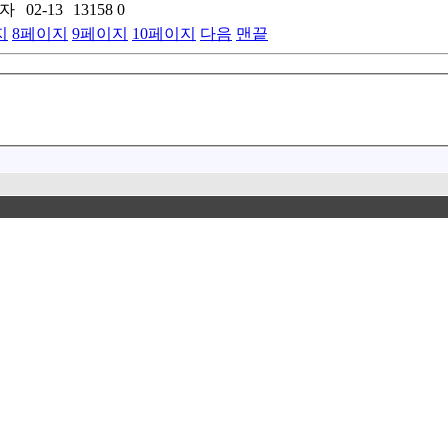
자
02-13
13158
0
지
8
페이지
9
페이지
10
페이지
다음
맨끝