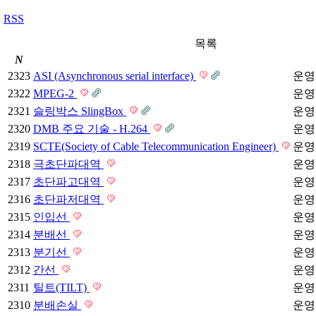
RSS
목록
N
2323
ASI (Asynchronous serial interface)
운영
2322
MPEG-2
운영
2321
슬링박스 SlingBox
운영
2320
DMB 주요 기술 - H.264
운영
2319
SCTE(Society of Cable Telecommunication Engineer)
운영
2318
극초단파대역
운영
2317
초단파고대역
운영
2316
초단파저대역
운영
2315
인입선
운영
2314
분배선
운영
2313
분기선
운영
2312
간선
운영
2311
틸트(TILT)
운영
2310
분배손실
운영