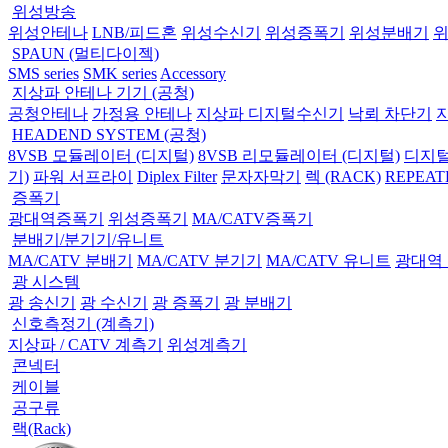
위성방송
위성안테나
LNB/피드혼
위성수신기
위성증폭기
위성분배기
SPAUN (멀티다이젝)
SMS series
SMK series
Accessory
지상파 안테나 기기 (공청)
공청안테나
가정용 안테나
지상파 디지털수신기
낙뢰 차단기
HEADEND SYSTEM (공청)
8VSB 모듈레이터 (디지털)
8VSB 리모듈레이터 (디지털)
디지털
기)
파워 서프라이
Diplex Filter
문자자막기
렉 (RACK)
REPEAT
증폭기
광대역증폭기
위성증폭기
MA/CATV증폭기
분배기/분기기/유니트
MA/CATV 분배기
MA/CATV 분기기
MA/CATV 유니트
광대역
광 시스템
광 송신기
광 수신기
광 증폭기
광 분배기
신호측정기 (계측기)
지상파 / CATV 계측기
위성계측기
콘넥터
케이블
공구류
랙(Rack)