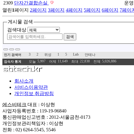
2309
단자간결합손실
운영
열린
1
페이지
2
페이지
3
페이지
4
페이지
5
페이지
6
페이지
7
페이
게시물 검색
검색대상
검색
3
2
1
5
Lnb
위성
안테나
인기 검색어
5,997
11,649
22,838
5,026,886
오늘
어제
최대
전체
접속자 통계
회사소개
서비스이용약관
개인정보 취급방침
에스비테크
대표 : 이상현
사업자등록번호 : 119-19-96840
통신판매업신고번호 : 2012-서울금천-0173
개인정보관리책임자 : 이상현
전화 : 02) 6264-5545, 5546