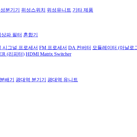
위성분기기
위성스위치
위성유니트
기타 제품
지상파 필터
혼합기
 시그널 프로세서
FM 프로세서
DA 컨버터
모듈레이터 (아날로그
ER (리피터)
HDMI Matrix Switcher
 분배기
광대역 분기기
광대역 유니트