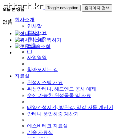
Toggle navigation
홈페이지 검색
오늘 본 상품
회사소개
없음
인사말
회사개요
공사실적
연혁
CI
사업영역
찾아오시는 길
자료실
위성시스템 개요
위성안테나, 헤드엔드 공사 예제
수신 가능한 위성목록 및 자료
태양간섭시간, 방위각, 앙각 자동 계산기
안테나 풍압하중 계산기
에스비테크 자료실
기술 자료실