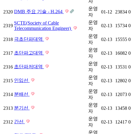
자
운영
DMB 주요 기술 - H.264
2320
01-12
23834
0
자
운영
SCTE(Society of Cable
2319
02-13
15734
0
Telecommunication Engineer)
자
운영
극초단파대역
2318
02-13
15555
0
자
운영
초단파고대역
2317
02-13
16082
0
자
운영
초단파저대역
2316
02-13
13531
0
자
운영
인입선
2315
02-13
12802
0
자
운영
분배선
2314
02-13
12073
0
자
운영
분기선
2313
02-13
13458
0
자
운영
간선
2312
02-13
12417
0
자
운영