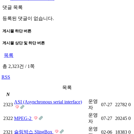
댓글 목록
등록된 댓글이 없습니다.
게시물 하단 버튼
게시물 상단 및 하단 버튼
목록
총 2,323건
/
1쪽
RSS
목록
N
운영
ASI (Asynchronous serial interface)
2323
07-27
22782
0
자
운영
2322
MPEG-2
07-27
20245
0
자
운영
슬링박스 SlingBox
2321
02-06
18383
0