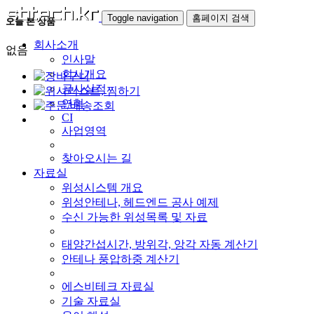
Toggle navigation
홈페이지 검색
오늘 본 상품
회사소개
없음
인사말
회사개요
공사실적
연혁
CI
사업영역
찾아오시는 길
자료실
위성시스템 개요
위성안테나, 헤드엔드 공사 예제
수신 가능한 위성목록 및 자료
태양간섭시간, 방위각, 앙각 자동 계산기
안테나 풍압하중 계산기
에스비테크 자료실
기술 자료실