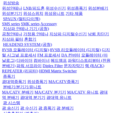
위성방송
위성안테나
LNB/피드혼
위성수신기
위성증폭기
위성분배기
위성분기기
위성스위치
위성유니트
기타 제품
SPAUN (멀티다이젝)
SMS series
SMK series
Accessory
지상파 안테나 기기 (공청)
공청안테나
가정용 안테나
지상파 디지털수신기
낙뢰 차단기
지상파 필터
혼합기
HEADEND SYSTEM (공청)
8VSB 모듈레이터 (디지털)
8VSB 리모듈레이터 (디지털)
디지
털 시그널 프로세서
FM 프로세서
DA 컨버터
모듈레이터 (아
날로그)
디바이더
컴바이너
헤드앰프
파워디스트리뷰터 (전원
분배기)
파워 서프라이
Diplex Filter
문자자막기
렉 (RACK)
REPEATER (리피터)
HDMI Matrix Switcher
증폭기
광대역증폭기
위성증폭기
MA/CATV증폭기
분배기/분기기/유니트
MA/CATV 분배기
MA/CATV 분기기
MA/CATV 유니트
광대
역 분배기
광대역 분기기
광대역 유니트
광 시스템
광 송신기
광 수신기
광 증폭기
광 분배기