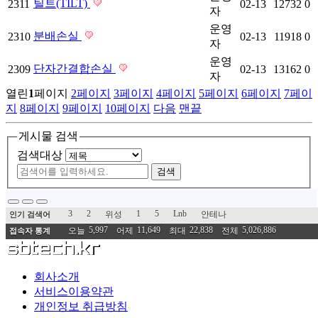
틸트(TILT)
2311
02-13
12732
0
자
운영
분배손실
2310
02-13
11918
0
자
운영
단자간결합손실
2309
02-13
13162
0
자
열린
1
페이지
2
페이지
3
페이지
4
페이지
5
페이지
6
페이지
7
페이
지
8
페이지
9
페이지
10
페이지
다음
맨끝
게시물 검색
검색대상
검색
3
2
1
5
Lnb
위성
안테나
인기 검색어
5,997
11,649
22,838
5,026,886
오늘
어제
최대
전체
접속자 통계
회사소개
서비스이용약관
개인정보 취급방침