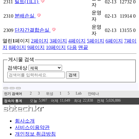
틸트(TILT)
2311
02-13
12732
0
자
운영
분배손실
2310
02-13
11914
0
자
운영
단자간결합손실
2309
02-13
13155
0
자
열린
1
페이지
2
페이지
3
페이지
4
페이지
5
페이지
6
페이지
7
페이
지
8
페이지
9
페이지
10
페이지
다음
맨끝
게시물 검색
검색대상
검색
2
3
1
5
Lnb
위성
안테나
인기 검색어
5,997
11,649
22,838
5,026,886
오늘
어제
최대
전체
접속자 통계
회사소개
서비스이용약관
개인정보 취급방침