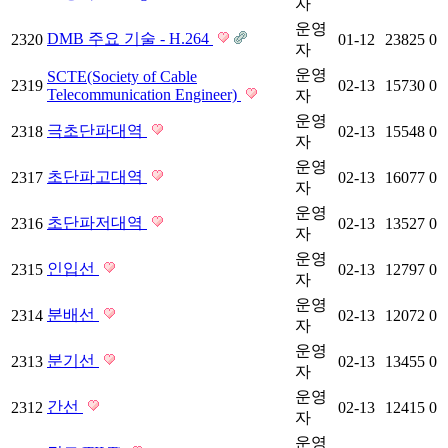
자
운영
DMB 주요 기술 - H.264
2320
01-12
23825
0
자
운영
SCTE(Society of Cable
2319
02-13
15730
0
Telecommunication Engineer)
자
운영
극초단파대역
2318
02-13
15548
0
자
운영
초단파고대역
2317
02-13
16077
0
자
운영
초단파저대역
2316
02-13
13527
0
자
운영
인입선
2315
02-13
12797
0
자
운영
분배선
2314
02-13
12072
0
자
운영
분기선
2313
02-13
13455
0
자
운영
간선
2312
02-13
12415
0
자
운영