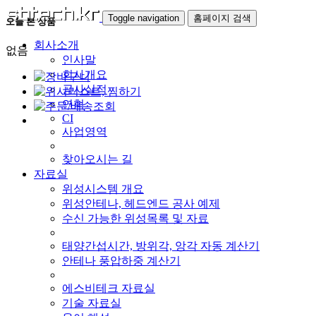
Toggle navigation
홈페이지 검색
오늘 본 상품
회사소개
없음
인사말
회사개요
공사실적
연혁
CI
사업영역
찾아오시는 길
자료실
위성시스템 개요
위성안테나, 헤드엔드 공사 예제
수신 가능한 위성목록 및 자료
태양간섭시간, 방위각, 앙각 자동 계산기
안테나 풍압하중 계산기
에스비테크 자료실
기술 자료실