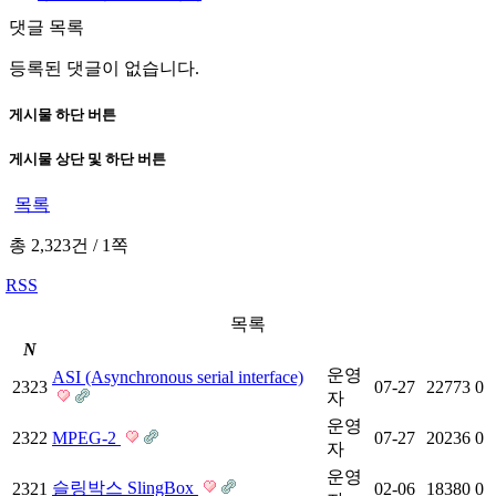
댓글 목록
등록된 댓글이 없습니다.
게시물 하단 버튼
게시물 상단 및 하단 버튼
목록
총 2,323건
/
1쪽
RSS
목록
N
운영
ASI (Asynchronous serial interface)
2323
07-27
22773
0
자
운영
2322
MPEG-2
07-27
20236
0
자
운영
슬링박스 SlingBox
2321
02-06
18380
0