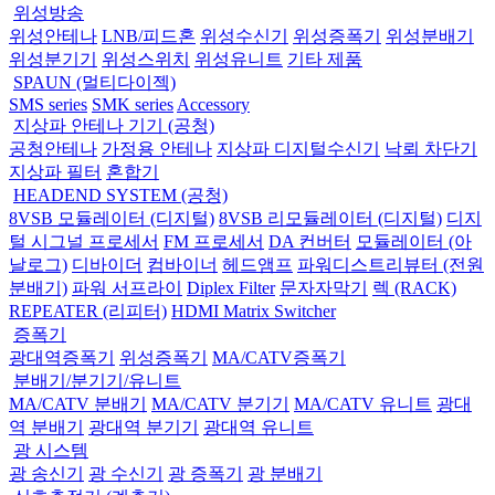
위성방송
위성안테나
LNB/피드혼
위성수신기
위성증폭기
위성분배기
위성분기기
위성스위치
위성유니트
기타 제품
SPAUN (멀티다이젝)
SMS series
SMK series
Accessory
지상파 안테나 기기 (공청)
공청안테나
가정용 안테나
지상파 디지털수신기
낙뢰 차단기
지상파 필터
혼합기
HEADEND SYSTEM (공청)
8VSB 모듈레이터 (디지털)
8VSB 리모듈레이터 (디지털)
디지
털 시그널 프로세서
FM 프로세서
DA 컨버터
모듈레이터 (아
날로그)
디바이더
컴바이너
헤드앰프
파워디스트리뷰터 (전원
분배기)
파워 서프라이
Diplex Filter
문자자막기
렉 (RACK)
REPEATER (리피터)
HDMI Matrix Switcher
증폭기
광대역증폭기
위성증폭기
MA/CATV증폭기
분배기/분기기/유니트
MA/CATV 분배기
MA/CATV 분기기
MA/CATV 유니트
광대
역 분배기
광대역 분기기
광대역 유니트
광 시스템
광 송신기
광 수신기
광 증폭기
광 분배기