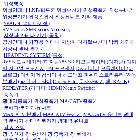
위성방송
위성안테나
LNB/피드혼
위성수신기
위성증폭기
위성분배기
위성분기기
위성스위치
위성유니트
기타 제품
SPAUN (멀티다이젝)
SMS series
SMK series
Accessory
지상파 안테나 기기 (공청)
공청안테나
가정용 안테나
지상파 디지털수신기
낙뢰 차단기
지상파 필터
혼합기
HEADEND SYSTEM (공청)
8VSB 모듈레이터 (디지털)
8VSB 리모듈레이터 (디지털)
디지
털 시그널 프로세서
FM 프로세서
DA 컨버터
모듈레이터 (아
날로그)
디바이더
컴바이너
헤드앰프
파워디스트리뷰터 (전원
분배기)
파워 서프라이
Diplex Filter
문자자막기
렉 (RACK)
REPEATER (리피터)
HDMI Matrix Switcher
증폭기
광대역증폭기
위성증폭기
MA/CATV증폭기
분배기/분기기/유니트
MA/CATV 분배기
MA/CATV 분기기
MA/CATV 유니트
광대
역 분배기
광대역 분기기
광대역 유니트
광 시스템
광 송신기
광 수신기
광 증폭기
광 분배기