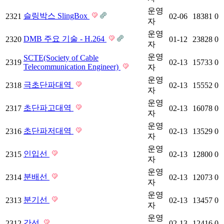
운영
슬링박스 SlingBox
2321
02-06
18381
0
자
운영
DMB 주요 기술 - H.264
2320
01-12
23828
0
자
운영
SCTE(Society of Cable
2319
02-13
15733
0
Telecommunication Engineer)
자
운영
극초단파대역
2318
02-13
15552
0
자
운영
초단파고대역
2317
02-13
16078
0
자
운영
초단파저대역
2316
02-13
13529
0
자
운영
인입선
2315
02-13
12800
0
자
운영
분배선
2314
02-13
12073
0
자
운영
분기선
2313
02-13
13457
0
자
운영
간선
2312
02-13
12416
0