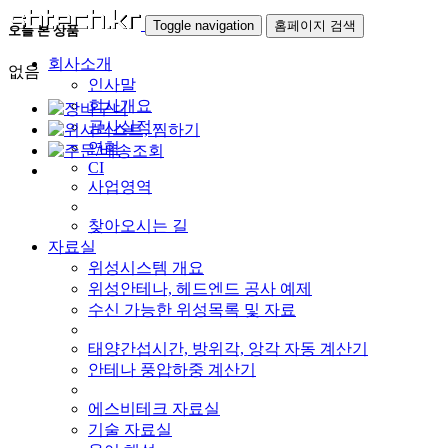
Toggle navigation
홈페이지 검색
오늘 본 상품
회사소개
없음
인사말
회사개요
공사실적
연혁
CI
사업영역
찾아오시는 길
자료실
위성시스템 개요
위성안테나, 헤드엔드 공사 예제
수신 가능한 위성목록 및 자료
태양간섭시간, 방위각, 앙각 자동 계산기
안테나 풍압하중 계산기
에스비테크 자료실
기술 자료실