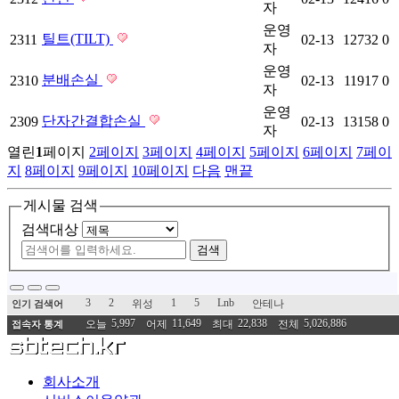
자
운영
틸트(TILT)
2311
02-13
12732
0
자
운영
분배손실
2310
02-13
11917
0
자
운영
단자간결합손실
2309
02-13
13158
0
자
열린
1
페이지
2
페이지
3
페이지
4
페이지
5
페이지
6
페이지
7
페이
지
8
페이지
9
페이지
10
페이지
다음
맨끝
게시물 검색
검색대상
검색
3
2
1
5
Lnb
위성
안테나
인기 검색어
5,997
11,649
22,838
5,026,886
오늘
어제
최대
전체
접속자 통계
회사소개