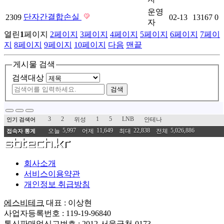
운영
단자간결합손실
2309
02-13
13167
0
자
열린
1
페이지
2
페이지
3
페이지
4
페이지
5
페이지
6
페이지
7
페이
지
8
페이지
9
페이지
10
페이지
다음
맨끝
게시물 검색
검색대상
검색
3
2
1
5
LNB
위성
안테나
인기 검색어
5,997
11,649
22,838
5,026,886
오늘
어제
최대
전체
접속자 통계
회사소개
서비스이용약관
개인정보 취급방침
에스비테크
대표 : 이상현
사업자등록번호 : 119-19-96840
통신판매업신고번호 : 2012-서울금천-0173