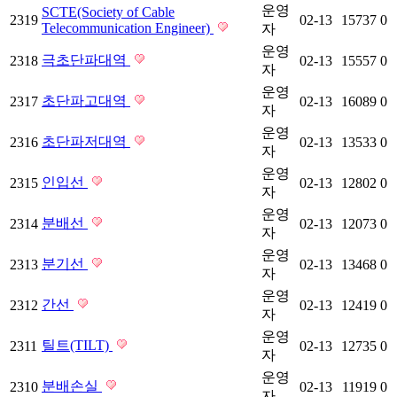
운영
SCTE(Society of Cable
2319
02-13
15737
0
Telecommunication Engineer)
자
운영
극초단파대역
2318
02-13
15557
0
자
운영
초단파고대역
2317
02-13
16089
0
자
운영
초단파저대역
2316
02-13
13533
0
자
운영
인입선
2315
02-13
12802
0
자
운영
분배선
2314
02-13
12073
0
자
운영
분기선
2313
02-13
13468
0
자
운영
간선
2312
02-13
12419
0
자
운영
틸트(TILT)
2311
02-13
12735
0
자
운영
분배손실
2310
02-13
11919
0
자