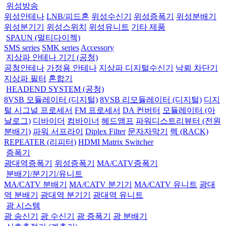
위성방송
위성안테나
LNB/피드혼
위성수신기
위성증폭기
위성분배기
위성분기기
위성스위치
위성유니트
기타 제품
SPAUN (멀티다이젝)
SMS series
SMK series
Accessory
지상파 안테나 기기 (공청)
공청안테나
가정용 안테나
지상파 디지털수신기
낙뢰 차단기
지상파 필터
혼합기
HEADEND SYSTEM (공청)
8VSB 모듈레이터 (디지털)
8VSB 리모듈레이터 (디지털)
디지
털 시그널 프로세서
FM 프로세서
DA 컨버터
모듈레이터 (아
날로그)
디바이더
컴바이너
헤드앰프
파워디스트리뷰터 (전원
분배기)
파워 서프라이
Diplex Filter
문자자막기
렉 (RACK)
REPEATER (리피터)
HDMI Matrix Switcher
증폭기
광대역증폭기
위성증폭기
MA/CATV증폭기
분배기/분기기/유니트
MA/CATV 분배기
MA/CATV 분기기
MA/CATV 유니트
광대
역 분배기
광대역 분기기
광대역 유니트
광 시스템
광 송신기
광 수신기
광 증폭기
광 분배기