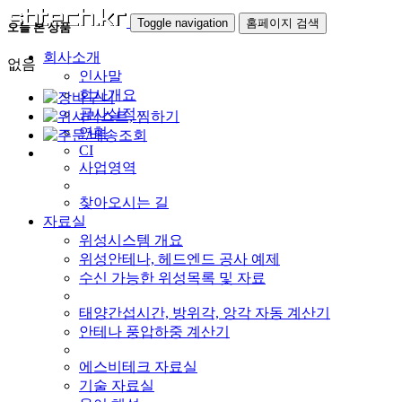
Toggle navigation
홈페이지 검색
오늘 본 상품
회사소개
없음
인사말
회사개요
공사실적
연혁
CI
사업영역
찾아오시는 길
자료실
위성시스템 개요
위성안테나, 헤드엔드 공사 예제
수신 가능한 위성목록 및 자료
태양간섭시간, 방위각, 앙각 자동 계산기
안테나 풍압하중 계산기
에스비테크 자료실
기술 자료실