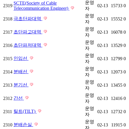
운영
SCTE(Society of Cable
2319
02-13
15733
0
Telecommunication Engineer)
자
운영
극초단파대역
2318
02-13
15552
0
자
운영
초단파고대역
2317
02-13
16078
0
자
운영
초단파저대역
2316
02-13
13529
0
자
운영
인입선
2315
02-13
12799
0
자
운영
분배선
2314
02-13
12073
0
자
운영
분기선
2313
02-13
13455
0
자
운영
간선
2312
02-13
12416
0
자
운영
틸트(TILT)
2311
02-13
12732
0
자
운영
분배손실
2310
02-13
11915
0
자