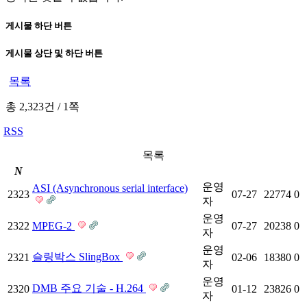
게시물 하단 버튼
게시물 상단 및 하단 버튼
목록
총 2,323건
/
1쪽
RSS
목록
N
운영
ASI (Asynchronous serial interface)
2323
07-27
22774
0
자
운영
2322
MPEG-2
07-27
20238
0
자
운영
슬링박스 SlingBox
2321
02-06
18380
0
자
운영
DMB 주요 기술 - H.264
2320
01-12
23826
0
자