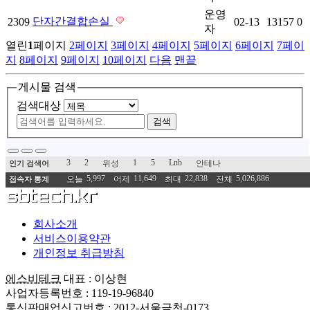
운영
단자간결합손실
2309
02-13
13157
0
자
열린
1
페이지
2
페이지
3
페이지
4
페이지
5
페이지
6
페이지
7
페이
지
8
페이지
9
페이지
10
페이지
다음
맨끝
게시물 검색
검색대상
검색
3
2
1
5
Lnb
위성
안테나
인기 검색어
5,997
11,649
22,838
5,026,886
오늘
어제
최대
전체
접속자 통계
회사소개
서비스이용약관
개인정보 취급방침
에스비테크
대표 : 이상현
사업자등록번호 : 119-19-96840
통신판매업신고번호 : 2012-서울금천-0173