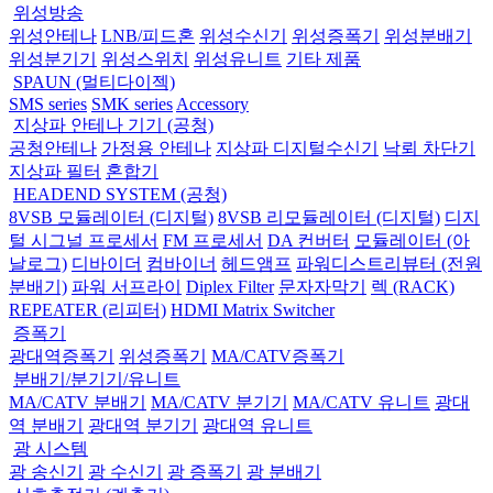
위성방송
위성안테나
LNB/피드혼
위성수신기
위성증폭기
위성분배기
위성분기기
위성스위치
위성유니트
기타 제품
SPAUN (멀티다이젝)
SMS series
SMK series
Accessory
지상파 안테나 기기 (공청)
공청안테나
가정용 안테나
지상파 디지털수신기
낙뢰 차단기
지상파 필터
혼합기
HEADEND SYSTEM (공청)
8VSB 모듈레이터 (디지털)
8VSB 리모듈레이터 (디지털)
디지
털 시그널 프로세서
FM 프로세서
DA 컨버터
모듈레이터 (아
날로그)
디바이더
컴바이너
헤드앰프
파워디스트리뷰터 (전원
분배기)
파워 서프라이
Diplex Filter
문자자막기
렉 (RACK)
REPEATER (리피터)
HDMI Matrix Switcher
증폭기
광대역증폭기
위성증폭기
MA/CATV증폭기
분배기/분기기/유니트
MA/CATV 분배기
MA/CATV 분기기
MA/CATV 유니트
광대
역 분배기
광대역 분기기
광대역 유니트
광 시스템
광 송신기
광 수신기
광 증폭기
광 분배기