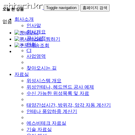
Toggle navigation
홈페이지 검색
오늘 본 상품
회사소개
없음
인사말
회사개요
공사실적
연혁
CI
사업영역
찾아오시는 길
자료실
위성시스템 개요
위성안테나, 헤드엔드 공사 예제
수신 가능한 위성목록 및 자료
태양간섭시간, 방위각, 앙각 자동 계산기
안테나 풍압하중 계산기
에스비테크 자료실
기술 자료실