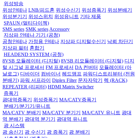
위성방송
위성안테나
LNB/피드혼
위성수신기
위성증폭기
위성분배기
위성분기기
위성스위치
위성유니트
기타 제품
SPAUN (멀티다이젝)
SMS series
SMK series
Accessory
지상파 안테나 기기 (공청)
공청안테나
가정용 안테나
지상파 디지털수신기
낙뢰 차단기
지상파 필터
혼합기
HEADEND SYSTEM (공청)
8VSB 모듈레이터 (디지털)
8VSB 리모듈레이터 (디지털)
디지
털 시그널 프로세서
FM 프로세서
DA 컨버터
모듈레이터 (아
날로그)
디바이더
컴바이너
헤드앰프
파워디스트리뷰터 (전원
분배기)
파워 서프라이
Diplex Filter
문자자막기
렉 (RACK)
REPEATER (리피터)
HDMI Matrix Switcher
증폭기
광대역증폭기
위성증폭기
MA/CATV증폭기
분배기/분기기/유니트
MA/CATV 분배기
MA/CATV 분기기
MA/CATV 유니트
광대
역 분배기
광대역 분기기
광대역 유니트
광 시스템
광 송신기
광 수신기
광 증폭기
광 분배기