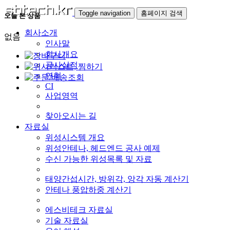
Toggle navigation
홈페이지 검색
오늘 본 상품
회사소개
없음
인사말
회사개요
공사실적
연혁
CI
사업영역
찾아오시는 길
자료실
위성시스템 개요
위성안테나, 헤드엔드 공사 예제
수신 가능한 위성목록 및 자료
태양간섭시간, 방위각, 앙각 자동 계산기
안테나 풍압하중 계산기
에스비테크 자료실
기술 자료실