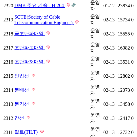
운영
DMB 주요 기술 - H.264
2320
01-12
23834
0
자
운영
SCTE(Society of Cable
2319
02-13
15734
0
Telecommunication Engineer)
자
운영
극초단파대역
2318
02-13
15555
0
자
운영
초단파고대역
2317
02-13
16082
0
자
운영
초단파저대역
2316
02-13
13531
0
자
운영
인입선
2315
02-13
12802
0
자
운영
분배선
2314
02-13
12073
0
자
운영
분기선
2313
02-13
13458
0
자
운영
간선
2312
02-13
12417
0
자
운영
틸트(TILT)
2311
02-13
12732
0
자