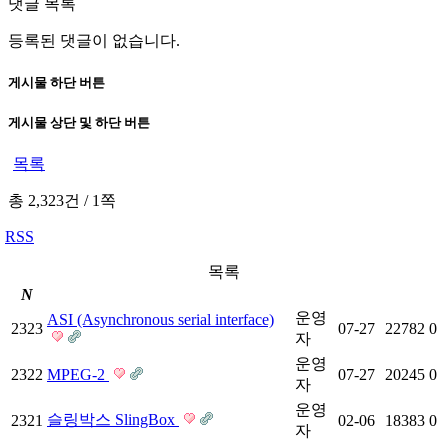
댓글 목록
등록된 댓글이 없습니다.
게시물 하단 버튼
게시물 상단 및 하단 버튼
목록
총 2,323건
/
1쪽
RSS
목록
N
운영
ASI (Asynchronous serial interface)
2323
07-27
22782
0
자
운영
2322
MPEG-2
07-27
20245
0
자
운영
슬링박스 SlingBox
2321
02-06
18383
0
자