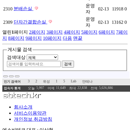
운영
분배손실
2310
02-13
11918
0
자
운영
단자간결합손실
2309
02-13
13162
0
자
열린
1
페이지
2
페이지
3
페이지
4
페이지
5
페이지
6
페이지
7
페이
지
8
페이지
9
페이지
10
페이지
다음
맨끝
게시물 검색
검색대상
검색
3
2
1
5
Lnb
위성
안테나
인기 검색어
5,997
11,649
22,838
5,026,886
오늘
어제
최대
전체
접속자 통계
회사소개
서비스이용약관
개인정보 취급방침
에스비테크
대표 : 이상현