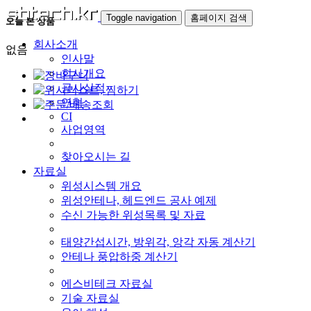
Toggle navigation
홈페이지 검색
오늘 본 상품
회사소개
없음
인사말
회사개요
공사실적
연혁
CI
사업영역
찾아오시는 길
자료실
위성시스템 개요
위성안테나, 헤드엔드 공사 예제
수신 가능한 위성목록 및 자료
태양간섭시간, 방위각, 앙각 자동 계산기
안테나 풍압하중 계산기
에스비테크 자료실
기술 자료실