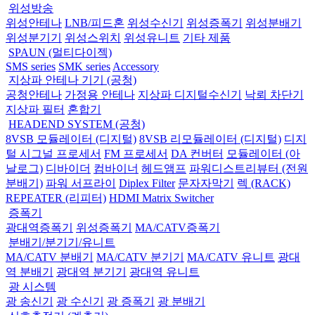
위성방송
위성안테나
LNB/피드혼
위성수신기
위성증폭기
위성분배기
위성분기기
위성스위치
위성유니트
기타 제품
SPAUN (멀티다이젝)
SMS series
SMK series
Accessory
지상파 안테나 기기 (공청)
공청안테나
가정용 안테나
지상파 디지털수신기
낙뢰 차단기
지상파 필터
혼합기
HEADEND SYSTEM (공청)
8VSB 모듈레이터 (디지털)
8VSB 리모듈레이터 (디지털)
디지
털 시그널 프로세서
FM 프로세서
DA 컨버터
모듈레이터 (아
날로그)
디바이더
컴바이너
헤드앰프
파워디스트리뷰터 (전원
분배기)
파워 서프라이
Diplex Filter
문자자막기
렉 (RACK)
REPEATER (리피터)
HDMI Matrix Switcher
증폭기
광대역증폭기
위성증폭기
MA/CATV증폭기
분배기/분기기/유니트
MA/CATV 분배기
MA/CATV 분기기
MA/CATV 유니트
광대
역 분배기
광대역 분기기
광대역 유니트
광 시스템
광 송신기
광 수신기
광 증폭기
광 분배기