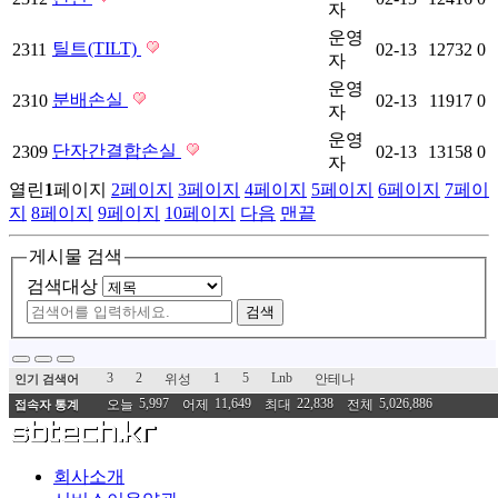
자
운영
틸트(TILT)
2311
02-13
12732
0
자
운영
분배손실
2310
02-13
11917
0
자
운영
단자간결합손실
2309
02-13
13158
0
자
열린
1
페이지
2
페이지
3
페이지
4
페이지
5
페이지
6
페이지
7
페이
지
8
페이지
9
페이지
10
페이지
다음
맨끝
게시물 검색
검색대상
검색
3
2
1
5
Lnb
위성
안테나
인기 검색어
5,997
11,649
22,838
5,026,886
오늘
어제
최대
전체
접속자 통계
회사소개