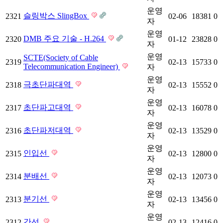
운영
슬링박스 SlingBox
2321
02-06
18381
0
자
운영
DMB 주요 기술 - H.264
2320
01-12
23828
0
자
운영
SCTE(Society of Cable
2319
02-13
15733
0
Telecommunication Engineer)
자
운영
극초단파대역
2318
02-13
15552
0
자
운영
초단파고대역
2317
02-13
16078
0
자
운영
초단파저대역
2316
02-13
13529
0
자
운영
인입선
2315
02-13
12800
0
자
운영
분배선
2314
02-13
12073
0
자
운영
분기선
2313
02-13
13456
0
자
운영
간선
2312
02-13
12416
0