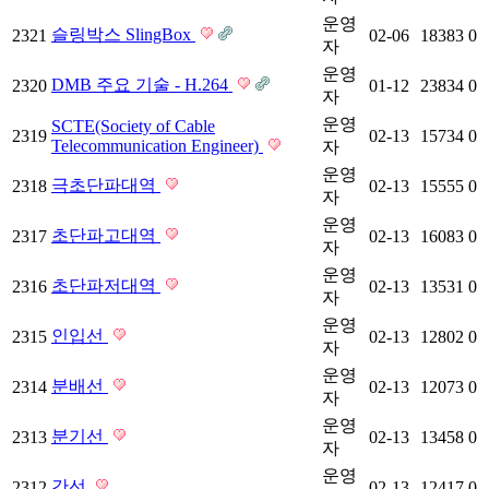
운영
슬링박스 SlingBox
2321
02-06
18383
0
자
운영
DMB 주요 기술 - H.264
2320
01-12
23834
0
자
운영
SCTE(Society of Cable
2319
02-13
15734
0
Telecommunication Engineer)
자
운영
극초단파대역
2318
02-13
15555
0
자
운영
초단파고대역
2317
02-13
16083
0
자
운영
초단파저대역
2316
02-13
13531
0
자
운영
인입선
2315
02-13
12802
0
자
운영
분배선
2314
02-13
12073
0
자
운영
분기선
2313
02-13
13458
0
자
운영
간선
2312
02-13
12417
0