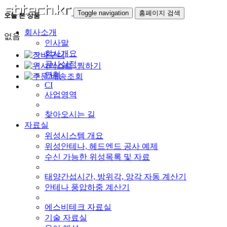
Toggle navigation
홈페이지 검색
오늘 본 상품
회사소개
없음
인사말
회사개요
공사실적
연혁
CI
사업영역
찾아오시는 길
자료실
위성시스템 개요
위성안테나, 헤드엔드 공사 예제
수신 가능한 위성목록 및 자료
태양간섭시간, 방위각, 앙각 자동 계산기
안테나 풍압하중 계산기
에스비테크 자료실
기술 자료실