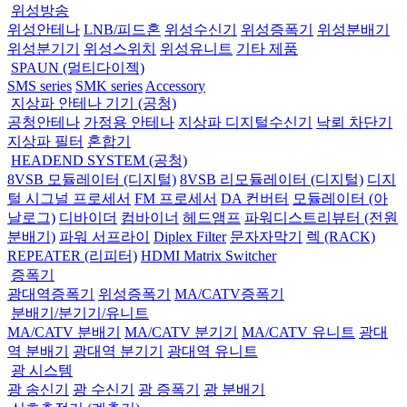
위성방송
위성안테나
LNB/피드혼
위성수신기
위성증폭기
위성분배기
위성분기기
위성스위치
위성유니트
기타 제품
SPAUN (멀티다이젝)
SMS series
SMK series
Accessory
지상파 안테나 기기 (공청)
공청안테나
가정용 안테나
지상파 디지털수신기
낙뢰 차단기
지상파 필터
혼합기
HEADEND SYSTEM (공청)
8VSB 모듈레이터 (디지털)
8VSB 리모듈레이터 (디지털)
디지
털 시그널 프로세서
FM 프로세서
DA 컨버터
모듈레이터 (아
날로그)
디바이더
컴바이너
헤드앰프
파워디스트리뷰터 (전원
분배기)
파워 서프라이
Diplex Filter
문자자막기
렉 (RACK)
REPEATER (리피터)
HDMI Matrix Switcher
증폭기
광대역증폭기
위성증폭기
MA/CATV증폭기
분배기/분기기/유니트
MA/CATV 분배기
MA/CATV 분기기
MA/CATV 유니트
광대
역 분배기
광대역 분기기
광대역 유니트
광 시스템
광 송신기
광 수신기
광 증폭기
광 분배기