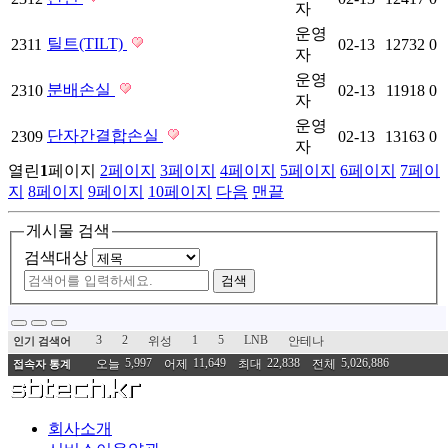
자
운영
틸트(TILT)
2311
02-13
12732
0
자
운영
분배손실
2310
02-13
11918
0
자
운영
단자간결합손실
2309
02-13
13163
0
자
열린
1
페이지
2
페이지
3
페이지
4
페이지
5
페이지
6
페이지
7
페이
지
8
페이지
9
페이지
10
페이지
다음
맨끝
게시물 검색
검색대상
검색
3
2
1
5
LNB
위성
안테나
인기 검색어
5,997
11,649
22,838
5,026,886
오늘
어제
최대
전체
접속자 통계
회사소개