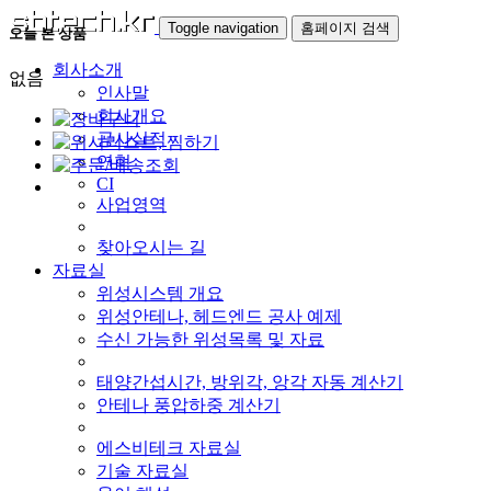
Toggle navigation
홈페이지 검색
오늘 본 상품
회사소개
없음
인사말
회사개요
공사실적
연혁
CI
사업영역
찾아오시는 길
자료실
위성시스템 개요
위성안테나, 헤드엔드 공사 예제
수신 가능한 위성목록 및 자료
태양간섭시간, 방위각, 앙각 자동 계산기
안테나 풍압하중 계산기
에스비테크 자료실
기술 자료실