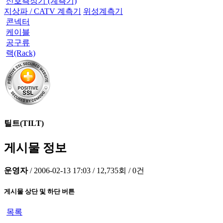
신호측정기 (계측기)
지상파 / CATV 계측기
위성계측기
콘넥터
케이블
공구류
랙(Rack)
틸트(TILT)
게시물 정보
운영자
/
2006-02-13 17:03
/
12,735회
/
0건
게시물 상단 및 하단 버튼
목록