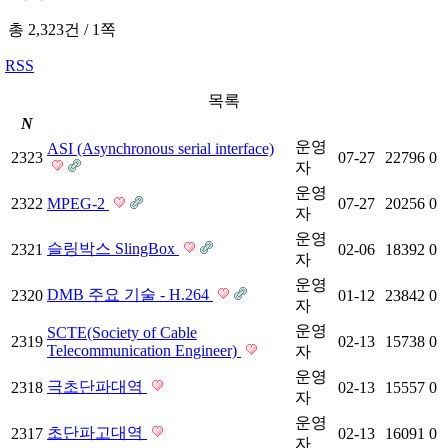
총 2,323건
/
1쪽
RSS
목록
N
운영
ASI (Asynchronous serial interface)
2323
07-27
22796
0
자
운영
2322
MPEG-2
07-27
20256
0
자
운영
슬링박스 SlingBox
2321
02-06
18392
0
자
운영
DMB 주요 기술 - H.264
2320
01-12
23842
0
자
운영
SCTE(Society of Cable
2319
02-13
15738
0
Telecommunication Engineer)
자
운영
극초단파대역
2318
02-13
15557
0
자
운영
초단파고대역
2317
02-13
16091
0
자