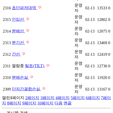
운영
초단파저대역
2316
02-13
13533
0
자
운영
인입선
2315
02-13
12802
0
자
운영
분배선
2314
02-13
12075
0
자
운영
분기선
2313
02-13
13469
0
자
운영
간선
2312
02-13
12419
0
자
운영
열람중
틸트(TILT)
2311
02-13
12736
0
자
운영
분배손실
2310
02-13
11920
0
자
운영
단자간결합손실
2309
02-13
13167
0
자
열린
1
페이지
2
페이지
3
페이지
4
페이지
5
페이지
6
페이지
7
페이
지
8
페이지
9
페이지
10
페이지
다음
맨끝
게시물 검색