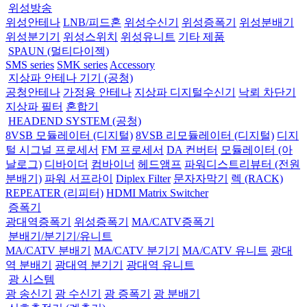
위성방송
위성안테나
LNB/피드혼
위성수신기
위성증폭기
위성분배기
위성분기기
위성스위치
위성유니트
기타 제품
SPAUN (멀티다이젝)
SMS series
SMK series
Accessory
지상파 안테나 기기 (공청)
공청안테나
가정용 안테나
지상파 디지털수신기
낙뢰 차단기
지상파 필터
혼합기
HEADEND SYSTEM (공청)
8VSB 모듈레이터 (디지털)
8VSB 리모듈레이터 (디지털)
디지
털 시그널 프로세서
FM 프로세서
DA 컨버터
모듈레이터 (아
날로그)
디바이더
컴바이너
헤드앰프
파워디스트리뷰터 (전원
분배기)
파워 서프라이
Diplex Filter
문자자막기
렉 (RACK)
REPEATER (리피터)
HDMI Matrix Switcher
증폭기
광대역증폭기
위성증폭기
MA/CATV증폭기
분배기/분기기/유니트
MA/CATV 분배기
MA/CATV 분기기
MA/CATV 유니트
광대
역 분배기
광대역 분기기
광대역 유니트
광 시스템
광 송신기
광 수신기
광 증폭기
광 분배기